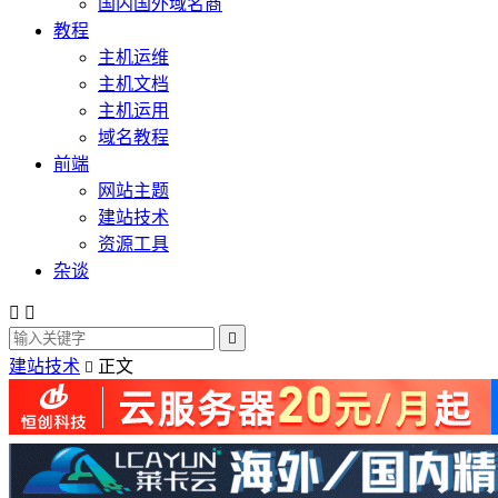
国内国外域名商
教程
主机运维
主机文档
主机运用
域名教程
前端
网站主题
建站技术
资源工具
杂谈



建站技术
正文
