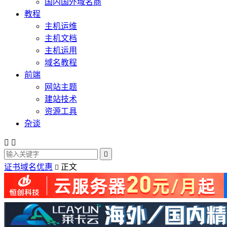
国内国外域名商
教程
主机运维
主机文档
主机运用
域名教程
前端
网站主题
建站技术
资源工具
杂谈



证书域名优惠
正文
