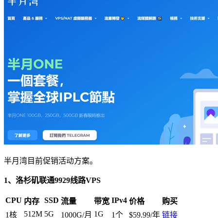
半月湾目前促销活动方案。
1、洛杉矶联通9929线路VPS
CPU
SSD
IPv4
内存
流量
带宽
价格
购买
512M
5G
1G
1核
1000G/月
1个
$59.99/年
链接