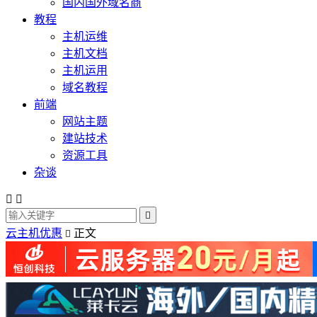
国内国外域名商
教程
主机运维
主机文档
主机运用
域名教程
前端
网站主题
建站技术
资源工具
杂谈



云主机优惠
正文
