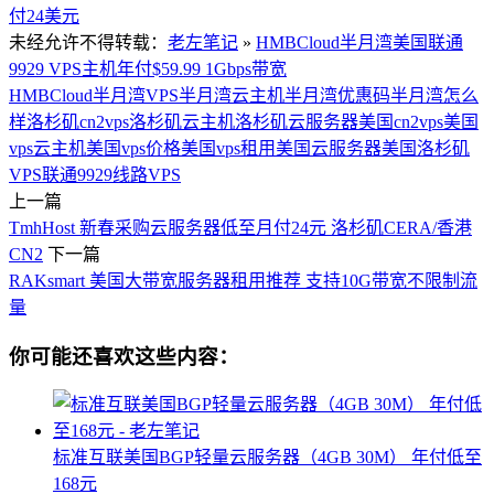
付24美元
未经允许不得转载：
老左笔记
»
HMBCloud半月湾美国联通
9929 VPS主机年付$59.99 1Gbps带宽
HMBCloud
半月湾VPS
半月湾云主机
半月湾优惠码
半月湾怎么
样
洛杉矶cn2vps
洛杉矶云主机
洛杉矶云服务器
美国cn2vps
美国
vps云主机
美国vps价格
美国vps租用
美国云服务器
美国洛杉矶
VPS
联通9929线路VPS
上一篇
TmhHost 新春采购云服务器低至月付24元 洛杉矶CERA/香港
CN2
下一篇
RAKsmart 美国大带宽服务器租用推荐 支持10G带宽不限制流
量
你可能还喜欢这些内容：
标准互联美国BGP轻量云服务器（4GB 30M） 年付低至
168元