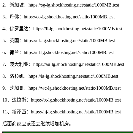
2、新加坡：https://sg-lg.shockhosting.net/static/1000MB.test
3、丹佛：https://co-lg.shockhosting.net/static/1000MB.test
4、佛罗里达：https://fl-lg.shockhosting.net/static/1000MB.test
5、英国：https://uk-lg.shockhosting.net/static/1000MB.test
6、荷兰：https://nl-lg.shockhosting.net/static/1000MB.test
7、澳大利亚：https://au-lg.shockhosting.net/static/1000MB.test
8、洛杉矶：https://la-lg.shockhosting.net/static/1000MB.test
9、芝加哥：https://wc-lg.shockhosting.net/static/1000MB.test
10、达拉斯：https://tx-lg.shockhosting.net/static/1000MB.test
11、新泽西：https://nj-lg.shockhosting.net/static/1000MB.test
后面商家应该还会继续增加机房。