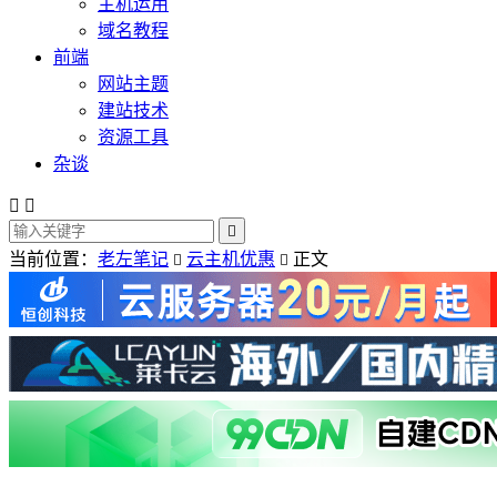
主机运用
域名教程
前端
网站主题
建站技术
资源工具
杂谈



当前位置：
老左笔记
云主机优惠
正文

