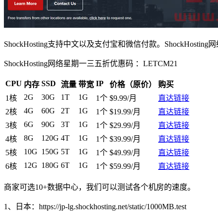
ShockHosting支持中文以及支付宝和微信付款。ShockHo
ShockHosting网络星期一三五折优惠码 ：
LETCM21
CPU
SSD
IP
内存
流量
带宽
价格（原价）
购买
2G
30G
1T
1G
1核
1个
$9.99/月
直达链接
4G
60G
2T
1G
2核
1个
$19.99/月
直达链接
6G
90G
3T
1G
3核
1个
$29.99/月
直达链接
8G
120G
4T
1G
4核
1个
$39.99/月
直达链接
10G
150G
5T
1G
5核
1个
$49.99/月
直达链接
12G
180G
6T
1G
6核
1个
$59.99/月
直达链接
商家可选10+数据中心，我们可以测试各个机房的速度。
1、日本：https://jp-lg.shockhosting.net/static/1000MB.test