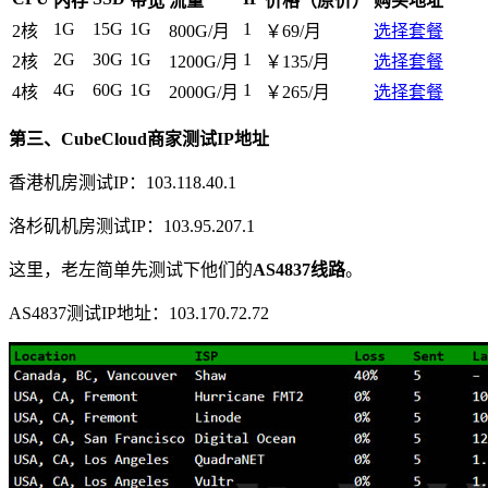
内存
带宽
流量
价格（原价）
购买地址
1G
15G
1G
1
2核
800G/月
￥69/月
选择套餐
2G
30G
1G
1
2核
1200G/月
￥135/月
选择套餐
4G
60G
1G
1
4核
2000G/月
￥265/月
选择套餐
第三、CubeCloud商家测试IP地址
香港机房测试IP：103.118.40.1
洛杉矶机房测试IP：103.95.207.1
这里，老左简单先测试下他们的
AS4837线路
。
AS4837测试IP地址：103.170.72.72