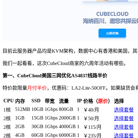
目前云服务器产品均是KVM架构，数据中心有香港和美国，其中洛杉
我们一起看看，这次CubeCloud商家的六周年活动有哪些。
第一、CubeCloud美国三网优化AS4837线路半价
特价款限量
月付半价
，优惠码：
LA2-Lite-50OFF
。如果缺货会
CPU
SSD
IP
内存
带宽
流量
价格（
原价
）
选择
512MB
10GB
1Gbps
800GB
1
1核
￥40/月
选择套餐
1GB
15GB
1Gbps
2000GB
1
2核
￥50/月
选择套餐
2GB
30GB
1Gbps
4000GB
1
2核
￥115/月
选择套餐
4GB
60GB
1Gbps
6000GB
1
2核
￥235/月
选择套餐