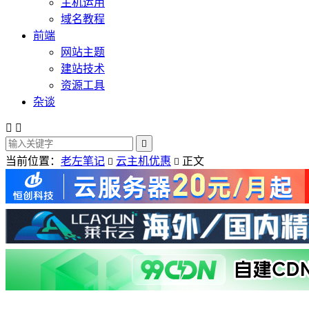
主机运用
域名教程
前端
网站主题
建站技术
资源工具
杂谈



当前位置：
老左笔记
云主机优惠
正文

