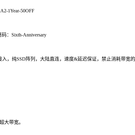
A2-1Year-50OFF
惠码：
Sixth-Anniversary
A)回程接入，纯SSD阵列，大陆直连，速度&延迟保证，禁止消耗带宽
入，超大带宽。