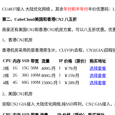
CU4837接入 大陆优化网络 。其余
年付和半年付
半价优惠码：
L
第二、CubeCloud美国和香港CN2 八五折
商家还有美国CN2和香港CN2机房方案，可以八五折优惠。优
1、香港CN2机房
香港机房采用的是香港原生IP，CU(VIP)去程，CN2(GI
CPU
SSD
IP
内存
带宽
流量
价格（原价）
购买地址
1G
15G
50M
1
2核
400G/月
￥79/月
选择套餐
2G
30G
100M
1
2核
800G/月
￥159/月
选择套餐
4G
60G
100M
1
4核
1500G/月
￥289/月
选择套餐
2、美国CN2机房
双程CN2 GIA接入 大陆优化网络,纯SSD阵列，CN2 GIA接
CPU
SSD
IP