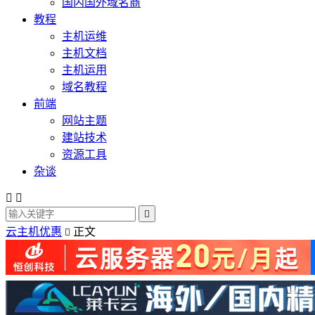
国内国外域名商
教程
主机运维
主机文档
主机运用
域名教程
前端
网站主题
建站技术
资源工具
杂谈



云主机优惠
正文
