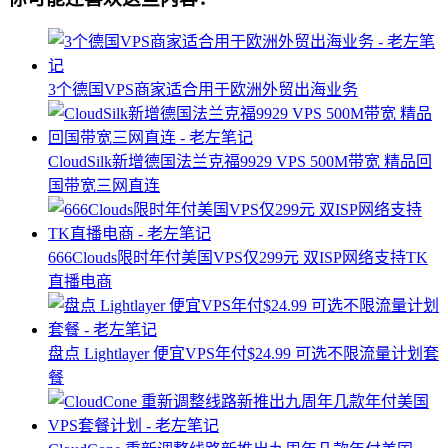
3个德国VPS商家适合用于欧洲外贸出海业务
CloudSilk新增德国法兰克福9929 VPS 500M带宽 精品回
国带宽三网直连
666Clouds限时年付美国VPS仅299元 双ISP网络支持TK
直播电商
盘点 Lightlayer 便宜VPS年付$24.99 可选不限流量计划套
餐