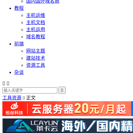
国内国外域名商
教程
主机运维
主机文档
主机运用
域名教程
前端
网站主题
建站技术
资源工具
杂谈



工具资源
正文
