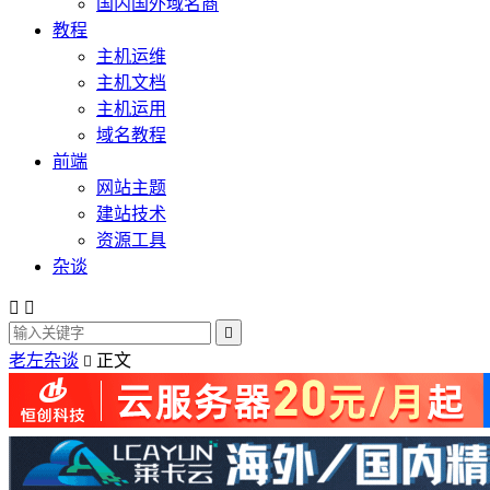
国内国外域名商
教程
主机运维
主机文档
主机运用
域名教程
前端
网站主题
建站技术
资源工具
杂谈



老左杂谈
正文
