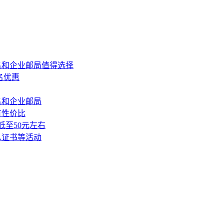
册域名和企业邮局值得选择
域名优惠
域名和企业邮局
有性价比
局低至50元左右
SL证书等活动