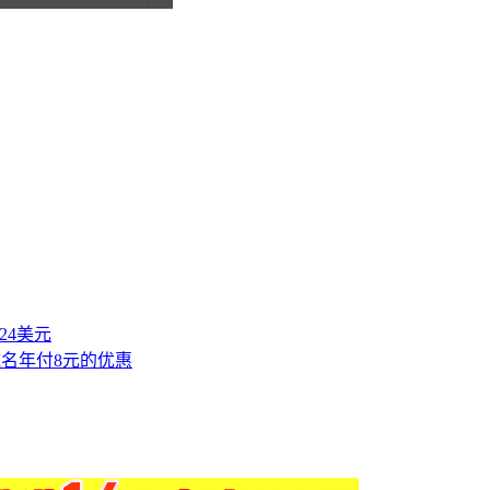
付24美元
域名年付8元的优惠