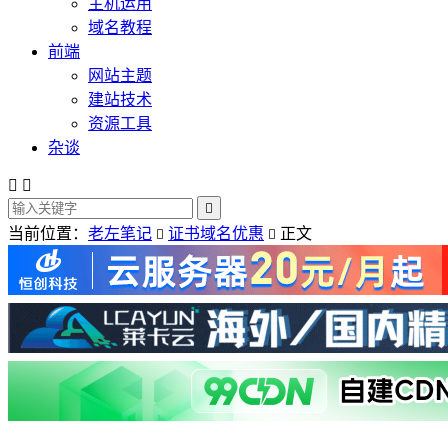
主机运用
域名教程
前端
网站主题
建站技术
资源工具
杂谈



当前位置：
老左笔记
证书域名优惠
正文

