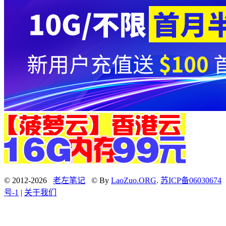
© 2012-2026
老左笔记
© By
LaoZuo.ORG
.
苏ICP备06030674
号-1
|
关于我们