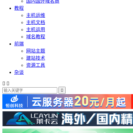
国内国外域名商
教程
主机运维
主机文档
主机运用
域名教程
前端
网站主题
建站技术
资源工具
杂谈


