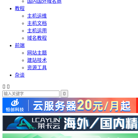
国内国外域名商
教程
主机运维
主机文档
主机运用
域名教程
前端
网站主题
建站技术
资源工具
杂谈


