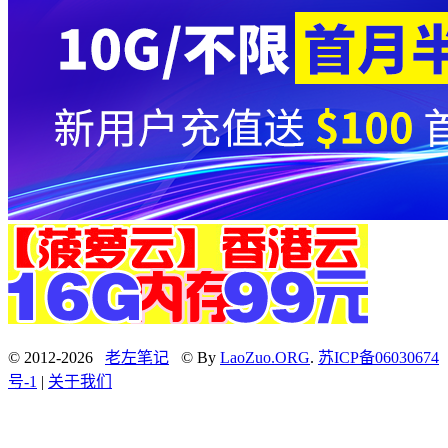
© 2012-2026
老左笔记
© By
LaoZuo.ORG
.
苏ICP备06030674
号-1
|
关于我们