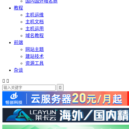
国内国外域名商
教程
主机运维
主机文档
主机运用
域名教程
前端
网站主题
建站技术
资源工具
杂谈


