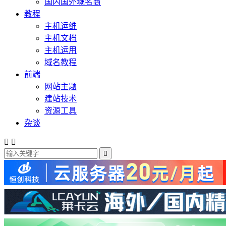
国内国外域名商
教程
主机运维
主机文档
主机运用
域名教程
前端
网站主题
建站技术
资源工具
杂谈


