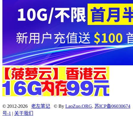
© 2012-2026
老左笔记
© By
LaoZuo.ORG
.
苏ICP备06030674
号-1
|
关于我们