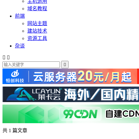
主机运用
域名教程
前端
网站主题
建站技术
资源工具
杂谈



共 1 篇文章