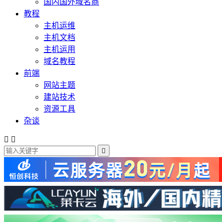
国内国外域名商
教程
主机运维
主机文档
主机运用
域名教程
前端
网站主题
建站技术
资源工具
杂谈


