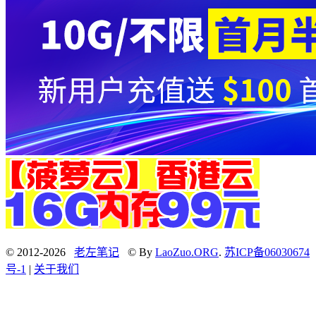
© 2012-2026
老左笔记
© By
LaoZuo.ORG
.
苏ICP备06030674
号-1
|
关于我们