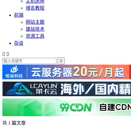
主机运用
域名教程
前端
网站主题
建站技术
资源工具
杂谈



共 1 篇文章