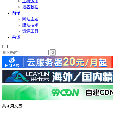
主机运用
域名教程
前端
网站主题
建站技术
资源工具
杂谈



共 4 篇文章