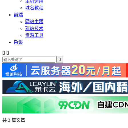
主机运用
域名教程
前端
网站主题
建站技术
资源工具
杂谈



共 3 篇文章