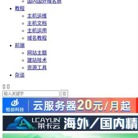
国内国外域名商
教程
主机运维
主机文档
主机运用
域名教程
前端
网站主题
建站技术
资源工具
杂谈


