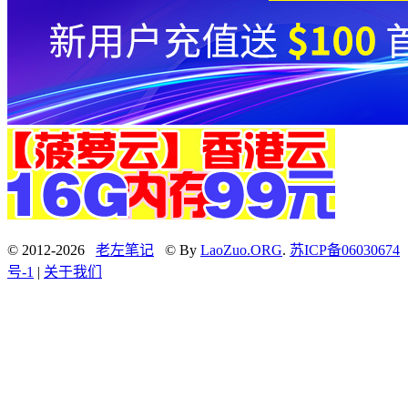
© 2012-2026
老左笔记
© By
LaoZuo.ORG
.
苏ICP备06030674
号-1
|
关于我们