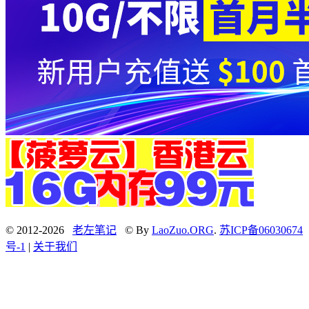
© 2012-2026
老左笔记
© By
LaoZuo.ORG
.
苏ICP备06030674
号-1
|
关于我们