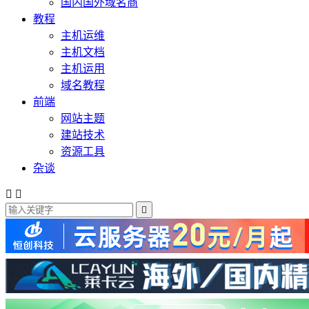
国内国外域名商
教程
主机运维
主机文档
主机运用
域名教程
前端
网站主题
建站技术
资源工具
杂谈


