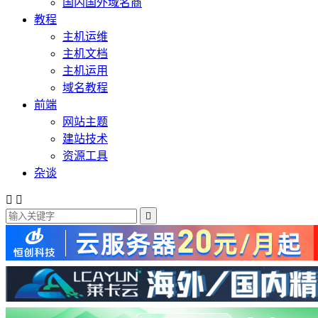
国内国外域名商
教程
主机运维
主机文档
主机运用
域名教程
前端
网站主题
建站技术
资源工具
杂谈


