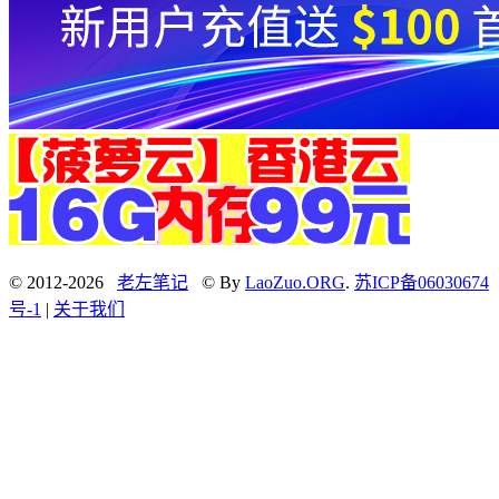
© 2012-2026
老左笔记
© By
LaoZuo.ORG
.
苏ICP备06030674
号-1
|
关于我们