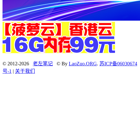
© 2012-2026
老左笔记
© By
LaoZuo.ORG
.
苏ICP备06030674
号-1
|
关于我们