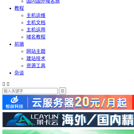
国内国外域名商
教程
主机运维
主机文档
主机运用
域名教程
前端
网站主题
建站技术
资源工具
杂谈


