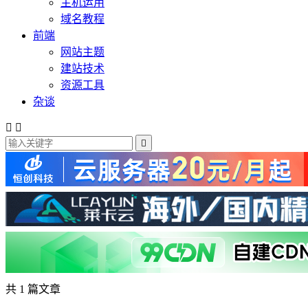
主机运用
域名教程
前端
网站主题
建站技术
资源工具
杂谈



共 1 篇文章