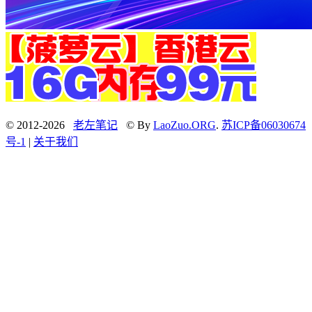
© 2012-2026
老左笔记
© By
LaoZuo.ORG
.
苏ICP备06030674
号-1
|
关于我们