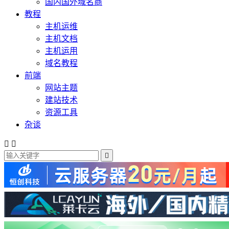
国内国外域名商
教程
主机运维
主机文档
主机运用
域名教程
前端
网站主题
建站技术
资源工具
杂谈


