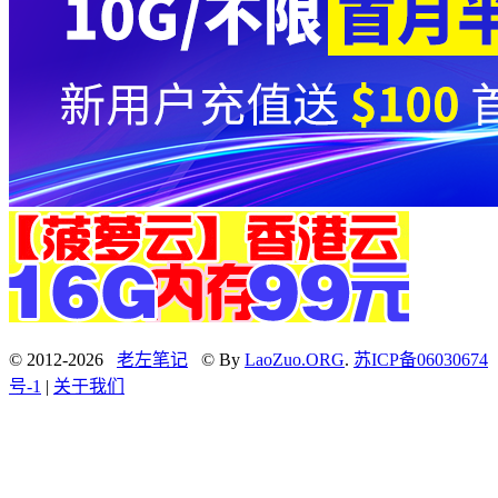
© 2012-2026
老左笔记
© By
LaoZuo.ORG
.
苏ICP备06030674
号-1
|
关于我们