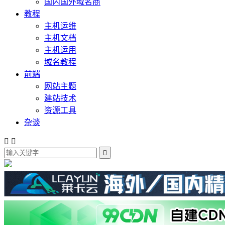
国内国外域名商
教程
主机运维
主机文档
主机运用
域名教程
前端
网站主题
建站技术
资源工具
杂谈


