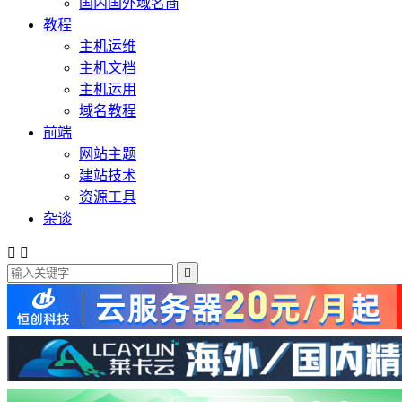
国内国外域名商
教程
主机运维
主机文档
主机运用
域名教程
前端
网站主题
建站技术
资源工具
杂谈


