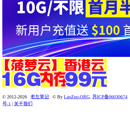
© 2012-2026
老左笔记
© By
LaoZuo.ORG
.
苏ICP备06030674
号-1
|
关于我们