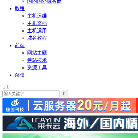
国内国外域名商
教程
主机运维
主机文档
主机运用
域名教程
前端
网站主题
建站技术
资源工具
杂谈


