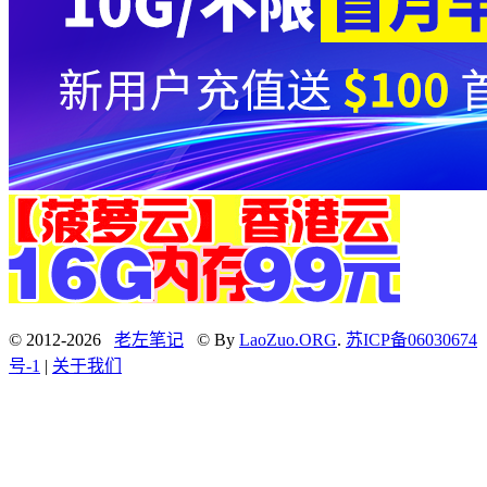
© 2012-2026
老左笔记
© By
LaoZuo.ORG
.
苏ICP备06030674
号-1
|
关于我们