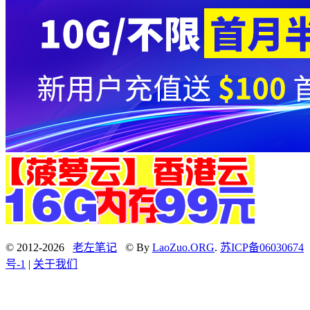
© 2012-2026
老左笔记
© By
LaoZuo.ORG
.
苏ICP备06030674
号-1
|
关于我们