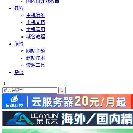
国内国外域名商
教程
主机运维
主机文档
主机运用
域名教程
前端
网站主题
建站技术
资源工具
杂谈


