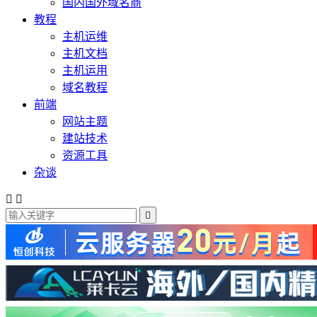
国内国外域名商
教程
主机运维
主机文档
主机运用
域名教程
前端
网站主题
建站技术
资源工具
杂谈


