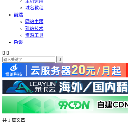
主机运用
域名教程
前端
网站主题
建站技术
资源工具
杂谈



共 1 篇文章