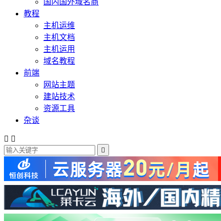
国内国外域名商
教程
主机运维
主机文档
主机运用
域名教程
前端
网站主题
建站技术
资源工具
杂谈


