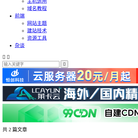
主机运用
域名教程
前端
网站主题
建站技术
资源工具
杂谈



共 2 篇文章