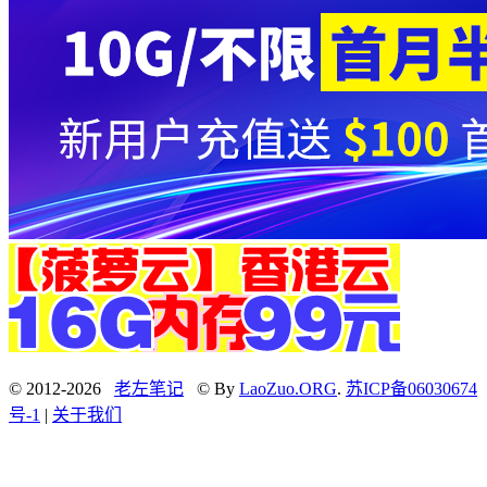
© 2012-2026
老左笔记
© By
LaoZuo.ORG
.
苏ICP备06030674
号-1
|
关于我们