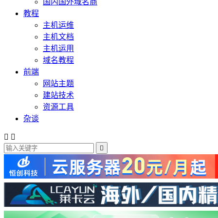
国内国外域名商
教程
主机运维
主机文档
主机运用
域名教程
前端
网站主题
建站技术
资源工具
杂谈


