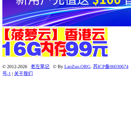
© 2012-2026
老左笔记
© By
LaoZuo.ORG
.
苏ICP备06030674
号-1
|
关于我们