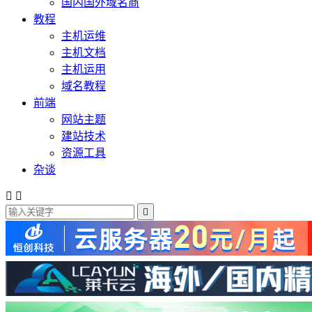
国内国外域名商
教程
主机运维
主机文档
主机运用
域名教程
前端
网站主题
建站技术
资源工具
杂谈


