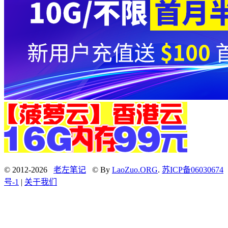
© 2012-2026
老左笔记
© By
LaoZuo.ORG
.
苏ICP备06030674
号-1
|
关于我们