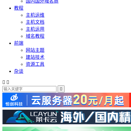
国内国外域名商
教程
主机运维
主机文档
主机运用
域名教程
前端
网站主题
建站技术
资源工具
杂谈


