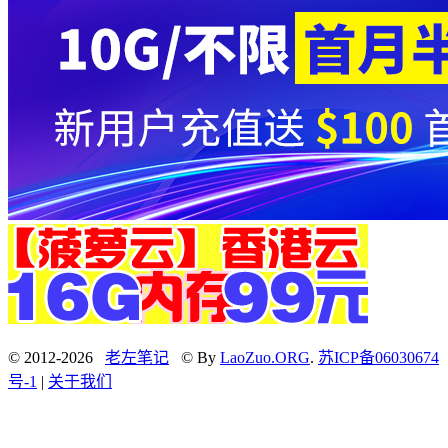
© 2012-2026
老左笔记
© By
LaoZuo.ORG
.
苏ICP备06030674
号-1
|
关于我们