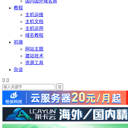
国内国外域名商
教程
主机运维
主机文档
主机运用
域名教程
前端
网站主题
建站技术
资源工具
杂谈


