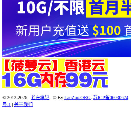
© 2012-2026
老左笔记
© By
LaoZuo.ORG
.
苏ICP备06030674
号-1
|
关于我们