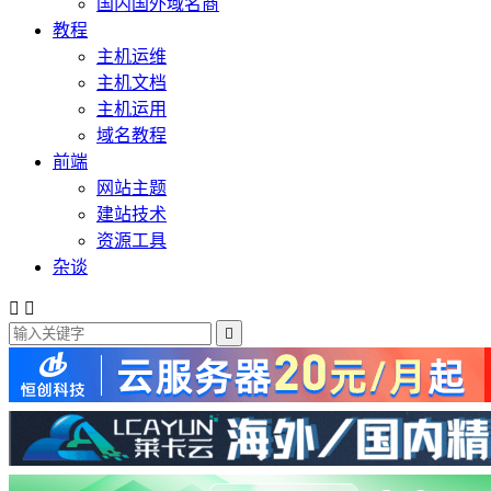
国内国外域名商
教程
主机运维
主机文档
主机运用
域名教程
前端
网站主题
建站技术
资源工具
杂谈


