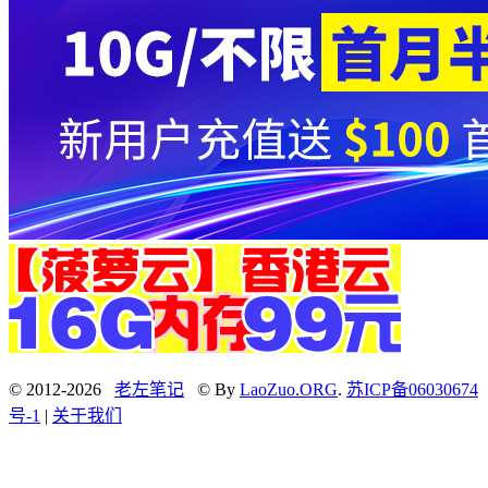
© 2012-2026
老左笔记
© By
LaoZuo.ORG
.
苏ICP备06030674
号-1
|
关于我们