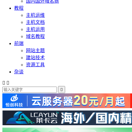
国内国外域名商
教程
主机运维
主机文档
主机运用
域名教程
前端
网站主题
建站技术
资源工具
杂谈


