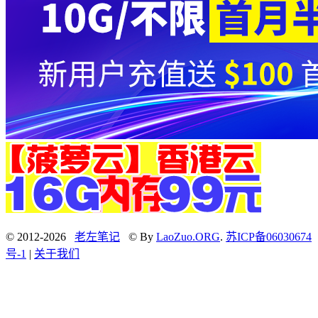
© 2012-2026
老左笔记
© By
LaoZuo.ORG
.
苏ICP备06030674
号-1
|
关于我们